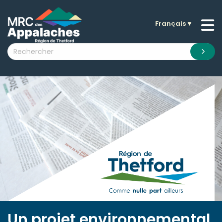
Français
▼
n submenu (La MRC )
n submenu (Citoyens )
n submenu (Entreprises )
 submenu (Visiteurs )
n submenu (Nouvelles )
n submenu (Documentation )
Un projet environnemental