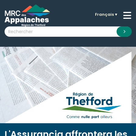
Français
▼
n submenu (La MRC )
n submenu (Citoyens )
n submenu (Entreprises )
 submenu (Visiteurs )
n submenu (Nouvelles )
n submenu (Documentation )
L'Assurancia affrontera les