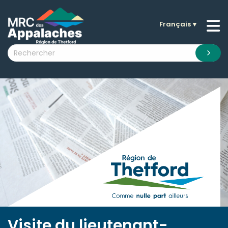
Français
▼
n submenu (La MRC )
n submenu (Citoyens )
n submenu (Entreprises )
 submenu (Visiteurs )
n submenu (Nouvelles )
n submenu (Documentation )
Visite du lieutenant-