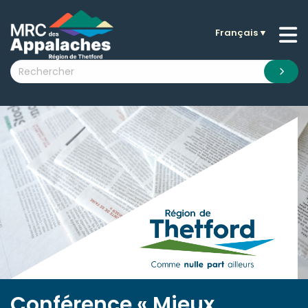
Français
▼
n submenu (La MRC )
n submenu (Citoyens )
n submenu (Entreprises )
 submenu (Visiteurs )
n submenu (Nouvelles )
n submenu (Documentation )
Conférence « Mieux