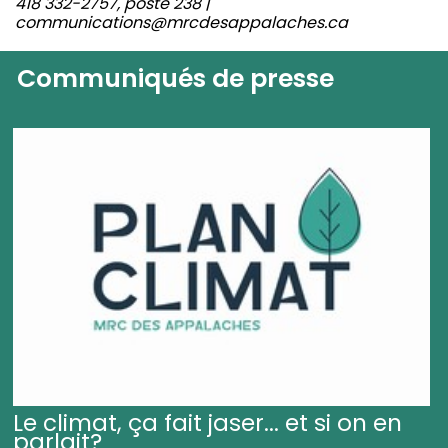
418 332-2757, poste 238 |
communications@mrcdesappalaches.ca
Communiqués de presse
Le climat, ça fait jaser... et si on en
parlait?