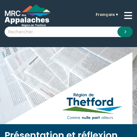
Français
▼
n submenu (La MRC )
n submenu (Citoyens )
n submenu (Entreprises )
 submenu (Visiteurs )
n submenu (Nouvelles )
n submenu (Documentation )
Présentation et réflexion