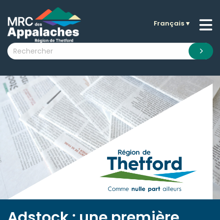
Français
▼
n submenu (La MRC )
n submenu (Citoyens )
n submenu (Entreprises )
 submenu (Visiteurs )
n submenu (Nouvelles )
n submenu (Documentation )
Adstock : une première