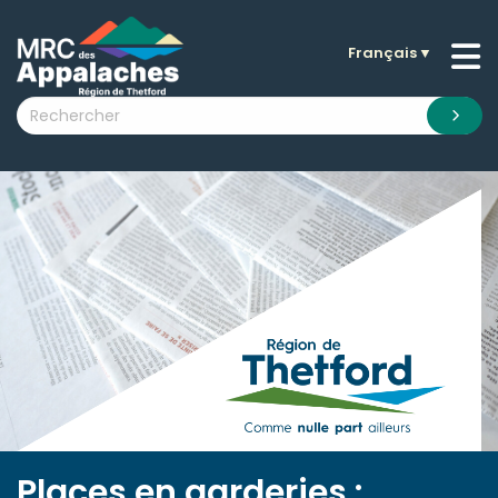
Français
▼
n submenu (La MRC )
n submenu (Citoyens )
n submenu (Entreprises )
 submenu (Visiteurs )
n submenu (Nouvelles )
n submenu (Documentation )
Places en garderies :