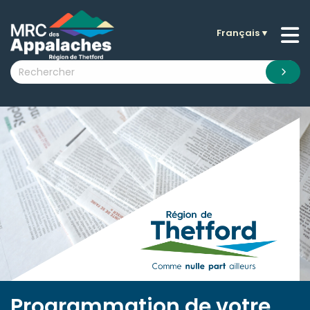
Français
▼
n submenu (La MRC )
n submenu (Citoyens )
n submenu (Entreprises )
 submenu (Visiteurs )
n submenu (Nouvelles )
n submenu (Documentation )
Programmation de votre