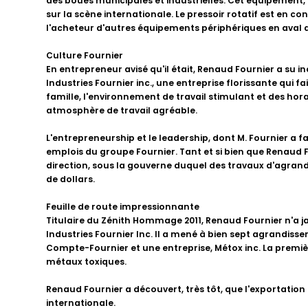
des boues municipales et industrielles. Cet équipement, 
sur la scène internationale. Le pressoir rotatif est en co
l'acheteur d'autres équipements périphériques en aval du
Culture Fournier
En entrepreneur avisé qu'il était, Renaud Fournier a su in
Industries Fournier inc., une entreprise florissante qui 
famille, l'environnement de travail stimulant et des hor
atmosphère de travail agréable.
L'entrepreneurship et le leadership, dont M. Fournier a f
emplois du groupe Fournier. Tant et si bien que Renaud Fou
direction, sous la gouverne duquel des travaux d'agrandi
de dollars.
Feuille de route impressionnante
Titulaire du Zénith Hommage 2011, Renaud Fournier n'a jam
Industries Fournier Inc. Il a mené à bien sept agrandissem
Compte-Fournier et une entreprise, Métox inc. La premiè
métaux toxiques.
Renaud Fournier a découvert, très tôt, que l'exportation a
internationale.