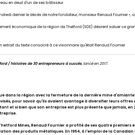
veau en deuil d'un de ses bâtisseur.
redi dernier le décès de notre fondateur, monsieur Renaud Fournier », a 
ement économique de la région de Thetford (SDE)
désirent saluer ce gran
 extrait du texte consacré à ce visionnaire qu'était Renaud Fournier.
ford / histoires de 30 entrepreneurs à succès
, lancé en 2017.
ue dans la région avec la fermeture de la dernière mine d'amiante
visés, pour savoir qu'ils avaient avantage à diversifier leurs offres
 tant et si bien que son entreprise est plus présente que jamais, en 
treprise.
e Thetford Mines, Renaud Fournier a profité de ses quatre premiers
llation des produits métalliques. En 1954, à l'emploi de la Canadia