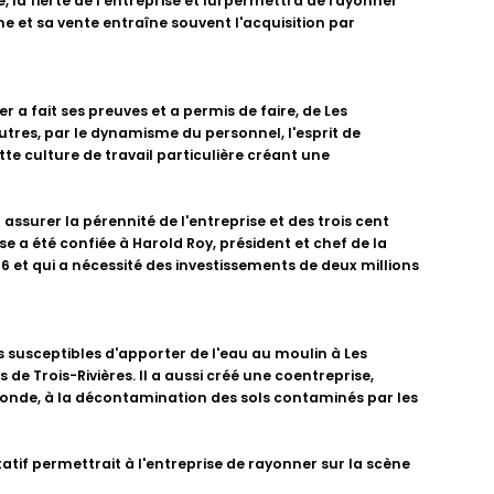
 la fierté de l'entreprise et lui permettra de rayonner
ine et sa vente entraîne souvent l'acquisition par
r a fait ses preuves et a permis de faire, de Les
autres, par le dynamisme du personnel, l'esprit de
te culture de travail particulière créant une
assurer la pérennité de l'entreprise et des trois cent
se a été confiée à Harold Roy, président et chef de la
6 et qui a nécessité des investissements de deux millions
s susceptibles d'apporter de l'eau au moulin à Les
de Trois-Rivières. Il a aussi créé une coentreprise,
econde, à la décontamination des sols contaminés par les
otatif permettrait à l'entreprise de rayonner sur la scène