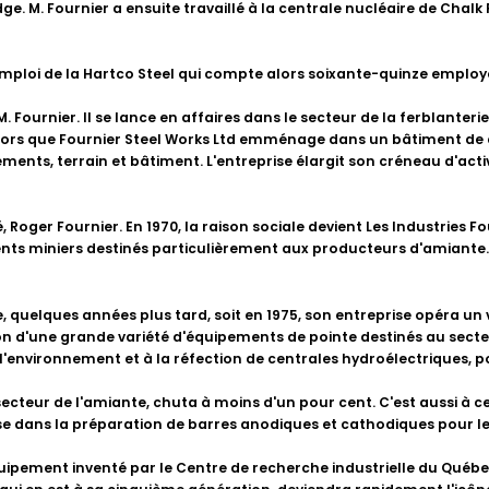
 M. Fournier a ensuite travaillé à la centrale nucléaire de Chalk R
mploi de la Hartco Steel qui compte alors soixante-quinze employés.
Fournier. Il se lance en affaires dans le secteur de la ferblanterie 
alors que Fournier Steel Works Ltd emménage dans un bâtiment de q
ements, terrain et bâtiment. L'entreprise élargit son créneau d'acti
 Roger Fournier. En 1970, la raison sociale devient Les Industries Fo
ments miniers destinés particulièrement aux producteurs d'amiante. 
, quelques années plus tard, soit en 1975, son entreprise opéra un 
ation d'une grande variété d'équipements de pointe destinés au secte
à l'environnement et à la réfection de centrales hydroélectriques, 
cteur de l'amiante, chuta à moins d'un pour cent. C'est aussi à cet
se dans la préparation de barres anodiques et cathodiques pour le
quipement inventé par le Centre de recherche industrielle du Québec,