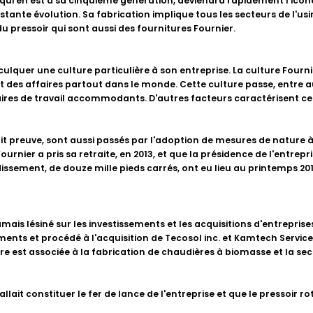
qui en est à sa cinquième génération, deviendra rapidement l'icône,
nstante évolution. Sa fabrication implique tous les secteurs de l'us
 pressoir qui sont aussi des fournitures Fournier.
culquer une culture particulière à son entreprise. La culture Fournie
fait des affaires partout dans le monde. Cette culture passe, entre 
aires de travail accommodants. D'autres facteurs caractérisent cet
ait preuve, sont aussi passés par l'adoption de mesures de nature à 
rnier a pris sa retraite, en 2013, et que la présidence de l'entrepri
ssement, de douze mille pieds carrés, ont eu lieu au printemps 201
ais lésiné sur les investissements et les acquisitions d'entreprise
ents et procédé à l'acquisition de Tecosol inc. et Kamtech Services 
re est associée à la fabrication de chaudières à biomasse et la s
llait constituer le fer de lance de l'entreprise et que le pressoir r