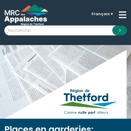
Français
▼
n submenu (La MRC )
n submenu (Citoyens )
n submenu (Entreprises )
 submenu (Visiteurs )
n submenu (Nouvelles )
n submenu (Documentation )
Places en garderies: