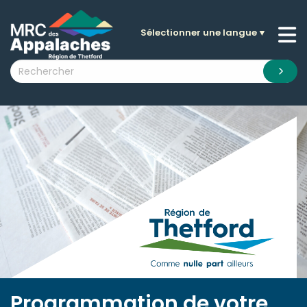
Sélectionner une langue
▼
n submenu (La MRC )
n submenu (Citoyens )
n submenu (Entreprises )
 submenu (Visiteurs )
n submenu (Nouvelles )
n submenu (Documentation )
Programmation de votre