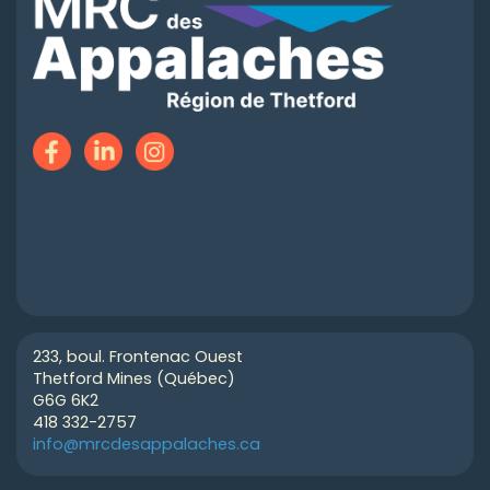
233, boul. Frontenac Ouest
Thetford Mines (Québec)
G6G 6K2
418 332-2757
info@mrcdesappalaches.ca