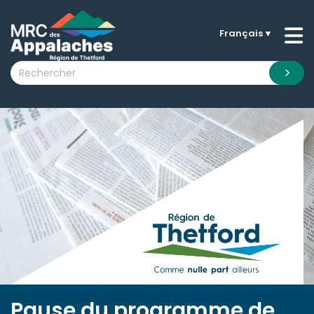
Français
▼
n submenu (La MRC )
n submenu (Citoyens )
n submenu (Entreprises )
 submenu (Visiteurs )
n submenu (Nouvelles )
n submenu (Documentation )
Pause du programme de