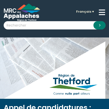
Français
▼
n submenu (La MRC )
n submenu (Citoyens )
n submenu (Entreprises )
 submenu (Visiteurs )
n submenu (Nouvelles )
n submenu (Documentation )
Appel de candidatures :