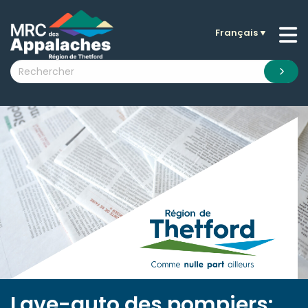
Français
▼
n submenu (La MRC )
n submenu (Citoyens )
n submenu (Entreprises )
 submenu (Visiteurs )
n submenu (Nouvelles )
n submenu (Documentation )
Lave-auto des pompiers: