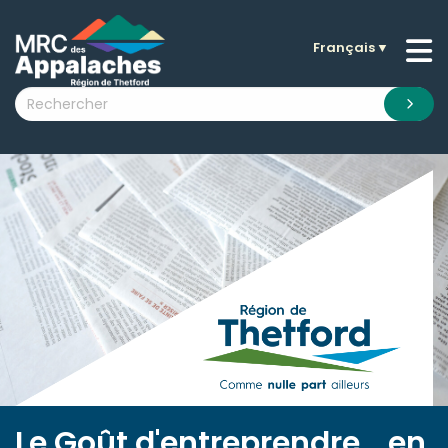
Français
▼
n submenu (La MRC )
n submenu (Citoyens )
n submenu (Entreprises )
 submenu (Visiteurs )
n submenu (Nouvelles )
n submenu (Documentation )
Le Goût d'entreprendre... en