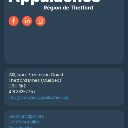
233, boul. Frontenac Ouest
Thetford Mines (Québec)
G6G 6K2
418 332-2757
info@mrcdesappalaches.ca
Les municipalités
Confidentialité
Plan du site