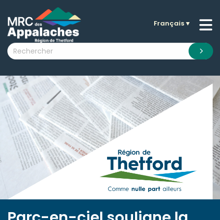
Français
▼
n submenu (La MRC )
n submenu (Citoyens )
n submenu (Entreprises )
 submenu (Visiteurs )
n submenu (Nouvelles )
n submenu (Documentation )
Parc-en-ciel souligne la