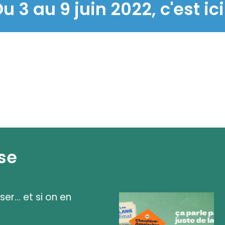
u 3 au 9 juin 2022, c'est ici
se
ser... et si on en