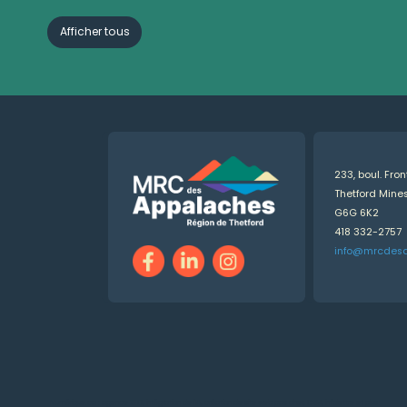
Afficher tous
233, boul. Fro
Thetford Min
G6G 6K2
418 332-2757
info@mrcdes
Numérique.ca
:
agence SEO
,
intégration de l'IA
,
création de site web pas cher
,
CRM
,
infolettre
et plus!