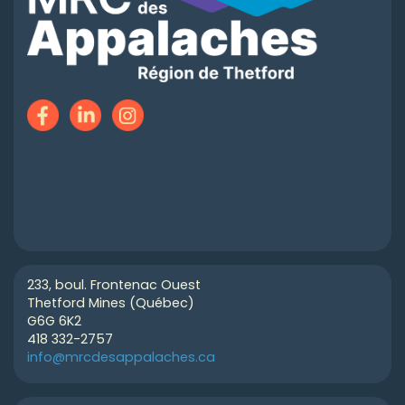
233, boul. Frontenac Ouest
Thetford Mines (Québec)
G6G 6K2
418 332-2757
info@mrcdesappalaches.ca