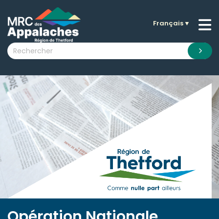
Français
▼
n submenu (La MRC )
n submenu (Citoyens )
n submenu (Entreprises )
 submenu (Visiteurs )
n submenu (Nouvelles )
n submenu (Documentation )
Opération Nationale