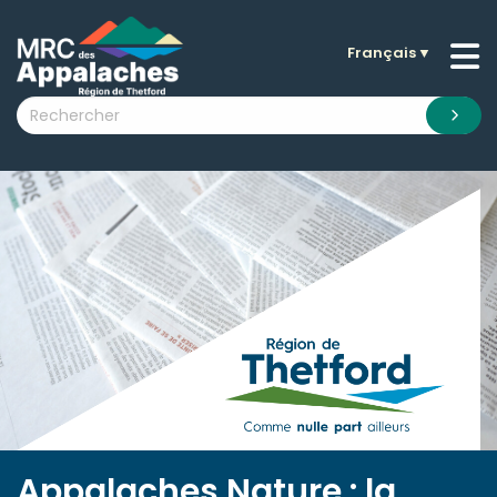
Français
▼
n submenu (La MRC )
n submenu (Citoyens )
n submenu (Entreprises )
 submenu (Visiteurs )
n submenu (Nouvelles )
n submenu (Documentation )
Appalaches Nature : la