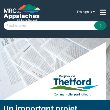
Français
▼
n submenu (La MRC )
n submenu (Citoyens )
n submenu (Entreprises )
 submenu (Visiteurs )
n submenu (Nouvelles )
n submenu (Documentation )
Un important projet