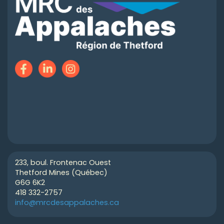
233, boul. Frontenac Ouest
Thetford Mines (Québec)
G6G 6K2
418 332-2757
info@mrcdesappalaches.ca