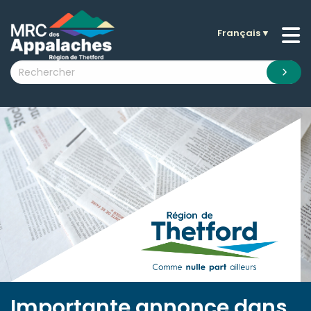
Français
▼
n submenu (La MRC )
n submenu (Citoyens )
n submenu (Entreprises )
 submenu (Visiteurs )
n submenu (Nouvelles )
n submenu (Documentation )
Importante annonce dans