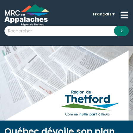
Français
▼
n submenu (La MRC )
n submenu (Citoyens )
n submenu (Entreprises )
 submenu (Visiteurs )
n submenu (Nouvelles )
n submenu (Documentation )
Québec dévoile son plan