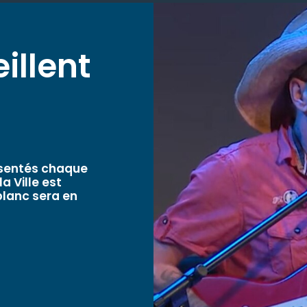
illent
ésentés chaque
a Ville est
blanc sera en