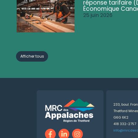
réponse tarifaire
Économique Cana
25 juin 2026
Afficher tous
233, boul. Fro
Thetford Min
G6G 6K2
418 332-2757
info@mrcdes