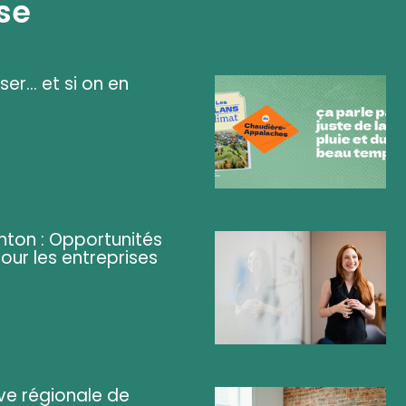
se
ser... et si on en
ghton : Opportunités
pour les entreprises
ve régionale de