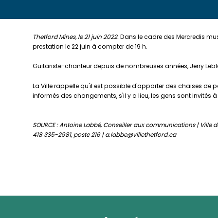
Thetford Mines, le 21 juin 2022.
Dans le cadre des Mercredis musi
prestation le 22 juin à compter de 19 h.
Guitariste-chanteur depuis de nombreuses années, Jerry Lebla
La Ville rappelle qu'il est possible d'apporter des chaises de p
informés des changements, s'il y a lieu, les gens sont invités à
SOURCE : Antoine Labbé, Conseiller aux communications | Ville d
418 335-2981, poste 216 | a.labbe@villethetford.ca