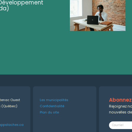
 (Développement
da)
Abonnez-
ntenac Ouest
Les municipalités
Rejoignez no
es (Québec)
Confidentialité
nouvelles d
Plan du site
appalaches.ca