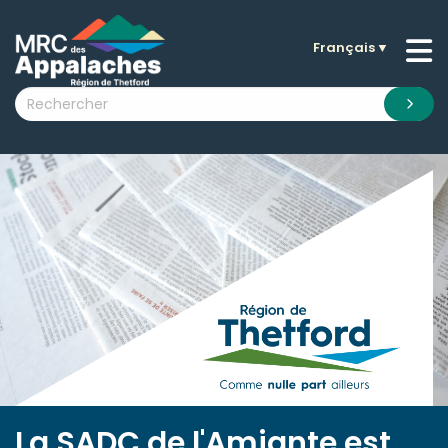
Français
▼
n submenu (La MRC )
n submenu (Citoyens )
n submenu (Entreprises )
 submenu (Visiteurs )
n submenu (Nouvelles )
n submenu (Documentation )
La SADC de l'Amiante est