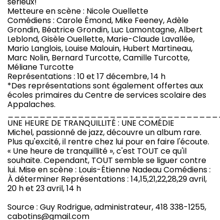
sérieux!
Metteure en scène : Nicole Ouellette
Comédiens : Carole Émond, Mike Feeney, Adèle
Grondin, Béatrice Grondin, Luc Lamontagne, Albert
Leblond, Gisèle Ouellette, Marie-Claude Lavallée,
Mario Langlois, Louise Malouin, Hubert Martineau,
Marc Nolin, Bernard Turcotte, Camille Turcotte,
Méliane Turcotte
Représentations : 10 et 17 décembre, 14 h
*Des représentations sont également offertes aux
écoles primaires du Centre de services scolaire des
Appalaches.
_________________________________
UNE HEURE DE TRANQUILLITÉ : UNE COMÉDIE
Michel, passionné de jazz, découvre un album rare.
Plus qu'excité, il rentre chez lui pour en faire l'écoute.
« Une heure de tranquillité », c'est TOUT ce qu'il
souhaite. Cependant, TOUT semble se liguer contre
lui. Mise en scène : Louis-Étienne Nadeau Comédiens :
À déterminer Représentations : 14,15,21,22,28,29 avril,
20 h et 23 avril, 14 h
Source : Guy Rodrigue, administrateur, 418 338-1255,
cabotins@gmail.com