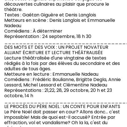
découvertes culinaires au plaisir que procure le
théâtre.
Textes : Gaétan Giguère et Denis Langlois
Metteurs en scène : Denis Langlois et Emmanuelle
Nadeau
Comédiens : À déterminer
Représentation : 24 septembre, 18 h 30
_________________________________
DES MOTS ET DES VOIX : UN PROJET NOVATEUR
ALLIANT ÉCRITURE ET LECTURE THÉÂTRALISÉE
Lecture théâtralisée d'une vingtaine de textes
rédigés à la fois par des élèves du secondaire et des
adultes de tous âges.
Metteure en lecture : Emmanuelle Nadeau
Comédiens : Frédéric Boulianne, Brigitte Degla, Annie
Lessard, Michel Lessard et Clémentine Nadeau
Représentations : 21,22, 28, 29 octobre, 20 h et 23
octobre, 14 h
_________________________________
LE PROCÈS DU PÈRE NOËL : UN CONTE POUR ENFANTS
Le Père Noël doit passer en cour? Allons donc… c'est
impossible! Mais de quoi est-il accusé? Entrée par
effraction, vol et vandalisme? Oh la la, c'est du