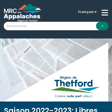
Français
▼
n submenu (La MRC )
n submenu (Citoyens )
n submenu (Entreprises )
 submenu (Visiteurs )
n submenu (Nouvelles )
n submenu (Documentation )
Saison 2022-2023: Libres