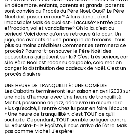
En décembre, enfants, parents et grands-parents
sont conviés au Procès du Père Noël. Quoi? Le Père
Noël doit passer en cour? Allons donc… c'est
impossible! Mais de quoi est-il accusé? Entrée par
effraction, vol et vandalisme? Oh la la, c'est du
sérieux! Voici donc qu'on se retrouve à la cour. Un
juge, des avocats et une panoplie de témoins… tous
plus ou moins crédibles! Comment se terminera ce
procès? Pourra-t-on sauver le Père Noël des
accusations qui pèsent sur lui? C'est très sérieux, car
si le Père Noël est reconnu coupable, cela met en
danger la distribution des cadeaux de Noël. C'est un
procès à suivre.
UNE HEURE DE TRANQUILLITÉ : UNE COMÉDIE
Les Cabotins termineront leur saison en avril 2023 sur
une note d'humour avec Une heure de tranquillité.
Michel, passionné de jazz, découvre un album rare.
Plus qu'excité, il rentre chez lui pour en faire l'écoute.
« Une heure de tranquillité », c'est TOUT ce qu'il
souhaite. Cependant, TOUT semble se liguer contre
lui. Réussira-t-il? Égoïste, il nous arrive de l'être. Mais
pas comme Michel. J'espère!