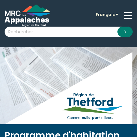
Français
▼
n submenu (La MRC )
n submenu (Citoyens )
n submenu (Entreprises )
 submenu (Visiteurs )
n submenu (Nouvelles )
n submenu (Documentation )
Programme d'habitation