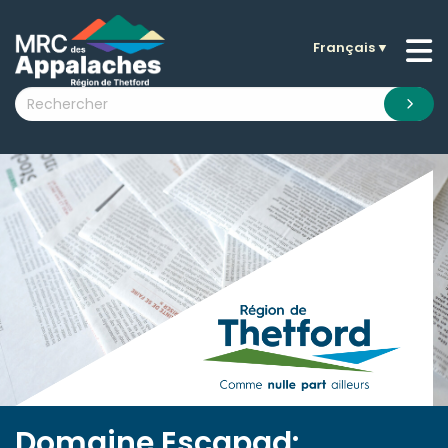
Français
▼
n submenu (La MRC )
n submenu (Citoyens )
n submenu (Entreprises )
 submenu (Visiteurs )
n submenu (Nouvelles )
n submenu (Documentation )
Domaine Escapad: