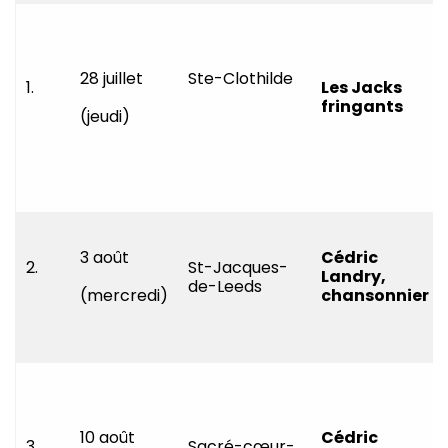
28 juillet
Ste-Clothilde
1.
Les Jacks
fringants
(jeudi)
3 août
Cédric
2.
St-Jacques-
Landry,
de-Leeds
(mercredi)
chansonnier
10 août
Cédric
3.
Sacré-cœur-