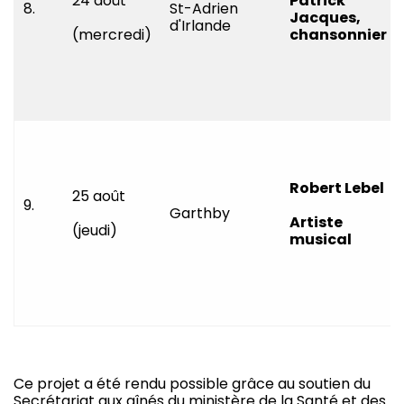
24 août
Patrick
8.
St-Adrien
Jacques,
d'Irlande
(mercredi)
chansonnier
Robert Lebel
25 août
9.
Garthby
Artiste
(jeudi)
musical
Ce projet a été rendu possible grâce au soutien du
Secrétariat aux aînés du ministère de la Santé et des