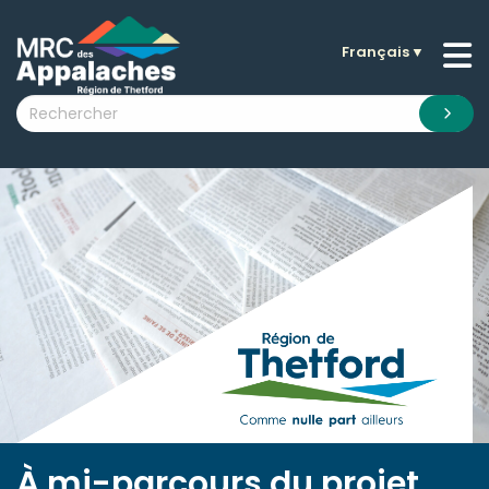
Français
▼
n submenu (La MRC )
n submenu (Citoyens )
n submenu (Entreprises )
 submenu (Visiteurs )
n submenu (Nouvelles )
n submenu (Documentation )
À mi-parcours du projet