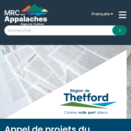
Français
▼
n submenu (La MRC )
n submenu (Citoyens )
n submenu (Entreprises )
 submenu (Visiteurs )
n submenu (Nouvelles )
n submenu (Documentation )
Appel de projets du