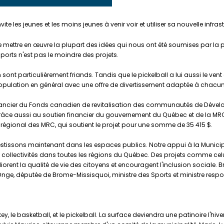
ite les jeunes et les moins jeunes à venir voir et utiliser sa nouvelle infras
 mettre en œuvre la plupart des idées qui nous ont été soumises par la p
sports n'est pas le moindre des projets.
ont particulièrement friands. Tandis que le pickelball a lui aussi le vent
 population en général avec une offre de divertissement adaptée à chacun
 financier du Fonds canadien de revitalisation des communautés de Dé
. Grâce aussi au soutien financier du gouvernement du Québec et de la MR
régional des MRC, qui soutient le projet pour une somme de 35 415 $.
investissons maintenant dans les espaces publics. Notre appui à la Munic
lectivités dans toutes les régions du Québec. Des projets comme celui 
ent la qualité de vie des citoyens et encouragent l'inclusion sociale. Br
nge, députée de Brome-Missisquoi, ministre des Sports et ministre resp
key, le basketball, et le pickelball. La surface deviendra une patinoire l'hi