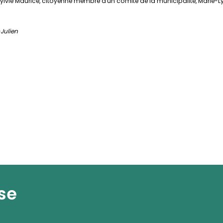
ue Sylvie Maurice, citoyenne membre d'un comité de la municipalité, Marie
-Julien
se