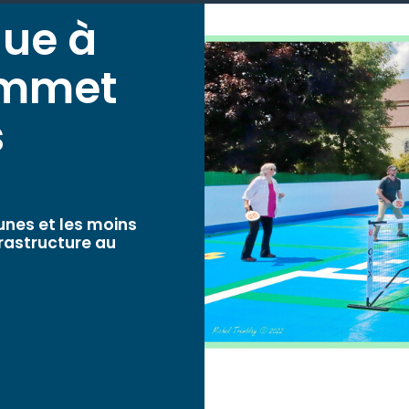
que à
ommet
s
eunes et les moins
nfrastructure au