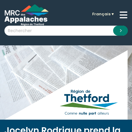
Français
▼
n submenu (La MRC )
n submenu (Citoyens )
n submenu (Entreprises )
 submenu (Visiteurs )
n submenu (Nouvelles )
n submenu (Documentation )
Jocelyn Rodrigue prend la