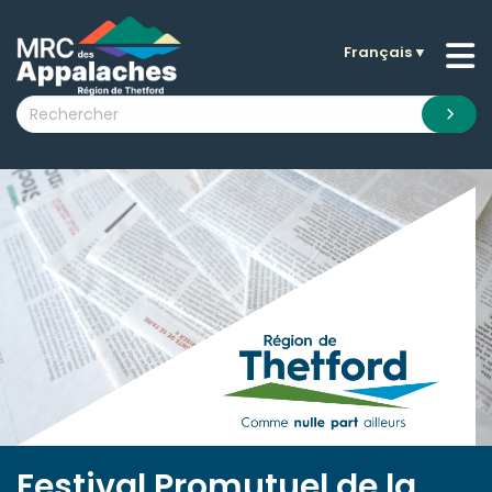
Français
▼
n submenu (La MRC )
n submenu (Citoyens )
n submenu (Entreprises )
 submenu (Visiteurs )
n submenu (Nouvelles )
n submenu (Documentation )
Festival Promutuel de la