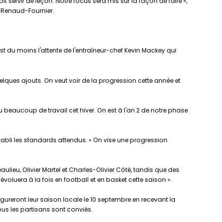
it servir de leçon. Notre focus sera mis sur la façon de faire »,
f Renaud-Fournier.
est du moins l'attente de l'entraîneur-chef Kevin Mackey qui
elques ajouts. On veut voir de la progression cette année et
u beaucoup de travail cet hiver. On est à l'an 2 de notre phase
établi les standards attendus. « On vise une progression
ulieu, Olivier Martel et Charles-Olivier Côté, tandis que des
oluera à la fois en football et en basket cette saison ».
ugureront leur saison locale le 10 septembre en recevant la
ous les partisans sont conviés.