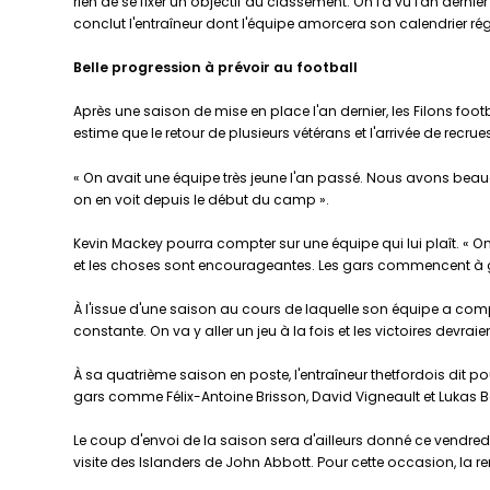
rien de se fixer un objectif au classement. On l'a vu l'an dernie
conclut l'entraîneur dont l'équipe amorcera son calendrier ré
Belle progression à prévoir au football
Après une saison de mise en place l'an dernier, les Filons foot
estime que le retour de plusieurs vétérans et l'arrivée de recr
« On avait une équipe très jeune l'an passé. Nous avons beauco
on en voit depuis le début du camp ».
Kevin Mackey pourra compter sur une équipe qui lui plaît. « On
et les choses sont encourageantes. Les gars commencent à ga
À l'issue d'une saison au cours de laquelle son équipe a compi
constante. On va y aller un jeu à la fois et les victoires devraie
À sa quatrième saison en poste, l'entraîneur thetfordois dit po
gars comme Félix-Antoine Brisson, David Vigneault et Lukas Be
Le coup d'envoi de la saison sera d'ailleurs donné ce vendredi
visite des Islanders de John Abbott. Pour cette occasion, la 