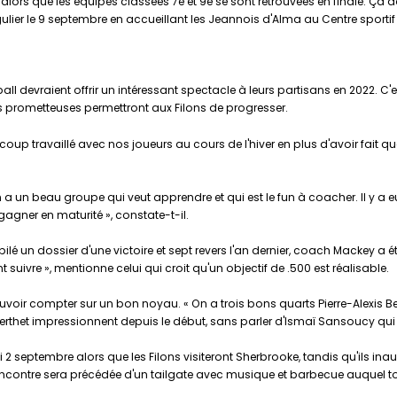
r alors que les équipes classées 7e et 9e se sont retrouvées en finale. Ça do
gulier le 9 septembre en accueillant les Jeannois d'Alma au Centre sporti
ball devraient offrir un intéressant spectacle à leurs partisans en 2022. C'
ues prometteuses permettront aux Filons de progresser.
up travaillé avec nos joueurs au cours de l'hiver en plus d'avoir fait qu
 a un beau groupe qui veut apprendre et qui est le fun à coacher. Il y a e
gner en maturité », constate-t-il.
lé un dossier d'une victoire et sept revers l'an dernier, coach Mackey a 
nt suivre », mentionne celui qui croit qu'un objectif de .500 est réalisable.
uvoir compter sur un bon noyau. « On a trois bons quarts Pierre-Alexis Bea
rthet impressionnent depuis le début, sans parler d'Ismaï Sansoucy qui év
 2 septembre alors que les Filons visiteront Sherbrooke, tandis qu'ils ina
rencontre sera précédée d'un tailgate avec musique et barbecue auquel t