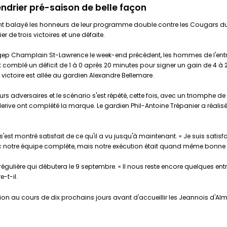
endrier pré-saison de belle façon
nt balayé les honneurs de leur programme double contre les Cougars du 
 de trois victoires et une défaite.
égep Champlain St-Lawrence le week-end précédent, les hommes de l'entra
 comblé un déficit de 1 à 0 après 20 minutes pour signer un gain de 4 à 2.
 victoire est allée au gardien Alexandre Bellemare.
eurs adversaires et le scénario s'est répété, cette fois, avec un triomphe
llerive ont complété la marque. Le gardien Phil-Antoine Trépanier a réalis
'est montré satisfait de ce qu'il a vu jusqu'à maintenant. « Je suis satisfa
 notre équipe complète, mais notre exécution était quand même bonne 
 régulière qui débutera le 9 septembre. « Il nous reste encore quelques ent
-t-il.
ation au cours de dix prochains jours avant d'accueillir les Jeannois d'