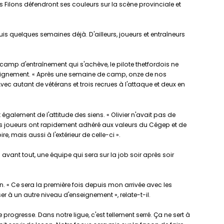
Filons défendront ses couleurs sur la scène provinciale et
uis quelques semaines déjà. D'ailleurs, joueurs et entraîneurs
n camp d'entraînement qui s'achève, le pilote thetfordois ne
'alignement. « Après une semaine de camp, onze de nos
ec autant de vétérans et trois recrues à l'attaque et deux en
t également de l'attitude des siens. « Olivier n'avait pas de
. Les joueurs ont rapidement adhéré aux valeurs du Cégep et de
, mais aussi à l'extérieur de celle-ci ».
avant tout, une équipe qui sera sur la job soir après soir
son. « Ce sera la première fois depuis mon arrivée avec les
 à un autre niveau d'enseignement », relate-t-il.
 progresse. Dans notre ligue, c'est tellement serré. Ça ne sert à