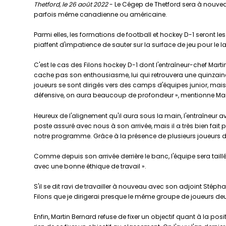
Thetford, le 26 août 2022
- Le Cégep de Thetford sera à nouveau
parfois même canadienne ou américaine.
Parmi elles, les formations de football et hockey D-1 seront le
piaffent d'impatience de sauter sur la surface de jeu pour le 
C'est le cas des Filons hockey D-1 dont l'entraîneur-chef Mart
cache pas son enthousiasme, lui qui retrouvera une quinzaine
joueurs se sont dirigés vers des camps d'équipes junior, mais 
défensive, on aura beaucoup de profondeur », mentionne Mar
Heureux de l'alignement qu'il aura sous la main, l'entraîneur avo
poste assuré avec nous à son arrivée, mais il a très bien fait
notre programme. Grâce à la présence de plusieurs joueurs de l'
Comme depuis son arrivée derrière le banc, l'équipe sera taill
avec une bonne éthique de travail ».
S'il se dit ravi de travailler à nouveau avec son adjoint Stépha
Filons que je dirigerai presque le même groupe de joueurs de
Enfin, Martin Bernard refuse de fixer un objectif quant à la pos