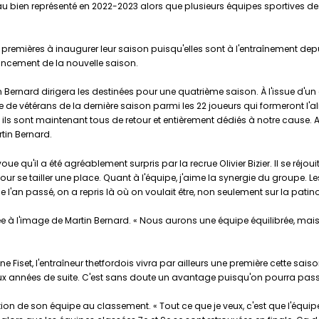
 bien représenté en 2022-2023 alors que plusieurs équipes sportives des 
s premières à inaugurer leur saison puisqu'elles sont à l'entraînement dep
lancement de la nouvelle saison.
in Bernard dirigera les destinées pour une quatrième saison. À l'issue d'u
 de vétérans de la dernière saison parmi les 22 joueurs qui formeront l
ils sont maintenant tous de retour et entièrement dédiés à notre cause. Av
tin Bernard.
ue qu'il a été agréablement surpris par la recrue Olivier Bizier. Il se réjoui
 pour se tailler une place. Quant à l'équipe, j'aime la synergie du groupe
an passé, on a repris là où on voulait être, non seulement sur la patinoire
ée à l'image de Martin Bernard. « Nous aurons une équipe équilibrée, mais 
ne Fiset, l'entraîneur thetfordois vivra par ailleurs une première cette sai
ux années de suite. C'est sans doute un avantage puisqu'on pourra passer
ition de son équipe au classement. « Tout ce que je veux, c'est que l'équipe