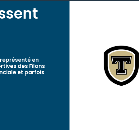
issent
 représenté en
rtives des Filons
nciale et parfois