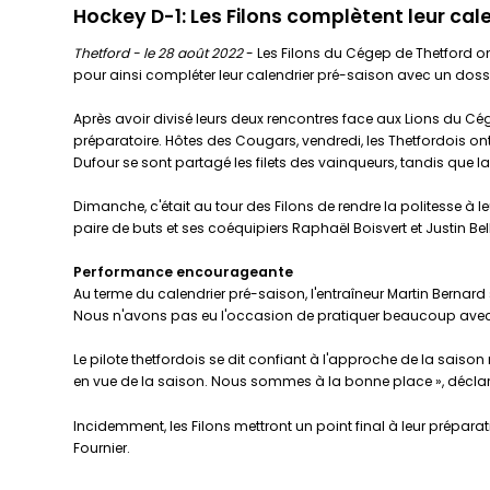
Hockey D-1: Les Filons complètent leur cal
Thetford - le 28 août 2022
- Les Filons du Cégep de Thetford o
pour ainsi compléter leur calendrier pré-saison avec un dossier
Après avoir divisé leurs deux rencontres face aux Lions du C
préparatoire. Hôtes des Cougars, vendredi, les Thetfordois ont
Dufour se sont partagé les filets des vainqueurs, tandis que la
Dimanche, c'était au tour des Filons de rendre la politesse à l
paire de buts et ses coéquipiers Raphaël Boisvert et Justin Be
Performance encourageante
Au terme du calendrier pré-saison, l'entraîneur Martin Bernard s
Nous n'avons pas eu l'occasion de pratiquer beaucoup avec
Le pilote thetfordois se dit confiant à l'approche de la saison
en vue de la saison. Nous sommes à la bonne place », déclare
Incidemment, les Filons mettront un point final à leur prépar
Fournier.