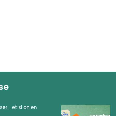
se
ser... et si on en