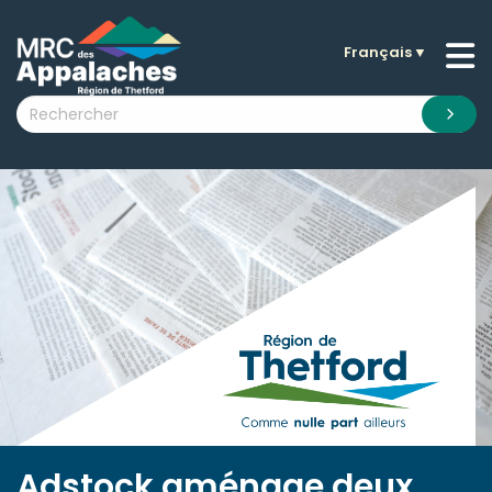
Français
▼
n submenu (La MRC )
n submenu (Citoyens )
n submenu (Entreprises )
 submenu (Visiteurs )
n submenu (Nouvelles )
n submenu (Documentation )
Adstock aménage deux