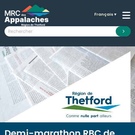
Français
▼
n submenu (La MRC )
n submenu (Citoyens )
n submenu (Entreprises )
 submenu (Visiteurs )
n submenu (Nouvelles )
n submenu (Documentation )
Demi-marathon RBC de