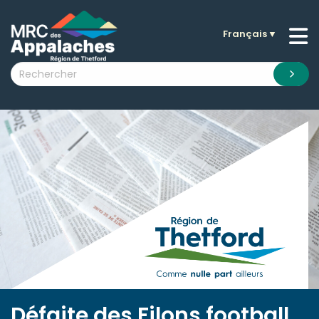
Français
▼
n submenu (La MRC )
n submenu (Citoyens )
n submenu (Entreprises )
 submenu (Visiteurs )
n submenu (Nouvelles )
n submenu (Documentation )
Défaite des Filons football