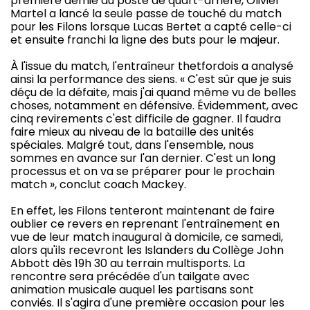
première demie au poste de quart-arrière, Olivier
Martel a lancé la seule passe de touché du match
pour les Filons lorsque Lucas Bertet a capté celle-ci
et ensuite franchi la ligne des buts pour le majeur.
À l'issue du match, l'entraîneur thetfordois a analysé
ainsi la performance des siens. « C'est sûr que je suis
déçu de la défaite, mais j'ai quand même vu de belles
choses, notamment en défensive. Évidemment, avec
cinq revirements c'est difficile de gagner. Il faudra
faire mieux au niveau de la bataille des unités
spéciales. Malgré tout, dans l'ensemble, nous
sommes en avance sur l'an dernier. C'est un long
processus et on va se préparer pour le prochain
match », conclut coach Mackey.
En effet, les Filons tenteront maintenant de faire
oublier ce revers en reprenant l'entraînement en
vue de leur match inaugural à domicile, ce samedi,
alors qu'ils recevront les Islanders du Collège John
Abbott dès 19h 30 au terrain multisports. La
rencontre sera précédée d'un tailgate avec
animation musicale auquel les partisans sont
conviés. Il s'agira d'une première occasion pour les