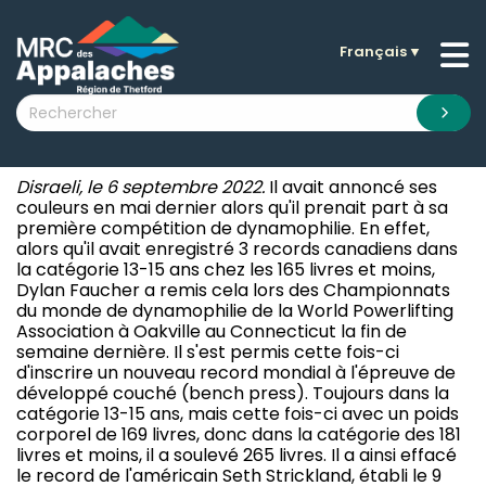
Français
▼
n submenu (La MRC )
n submenu (Citoyens )
n submenu (Entreprises )
Disraeli, le 6 septembre 2022.
Il avait annoncé ses
 submenu (Visiteurs )
couleurs en mai dernier alors qu'il prenait part à sa
première compétition de dynamophilie. En effet,
n submenu (Nouvelles )
alors qu'il avait enregistré 3 records canadiens dans
la catégorie 13-15 ans chez les 165 livres et moins,
n submenu (Documentation )
Dylan Faucher a remis cela lors des Championnats
du monde de dynamophilie de la World Powerlifting
Association à Oakville au Connecticut la fin de
semaine dernière. Il s'est permis cette fois-ci
d'inscrire un nouveau record mondial à l'épreuve de
développé couché (bench press). Toujours dans la
catégorie 13-15 ans, mais cette fois-ci avec un poids
corporel de 169 livres, donc dans la catégorie des 181
livres et moins, il a soulevé 265 livres. Il a ainsi effacé
le record de l'américain Seth Strickland, établi le 9