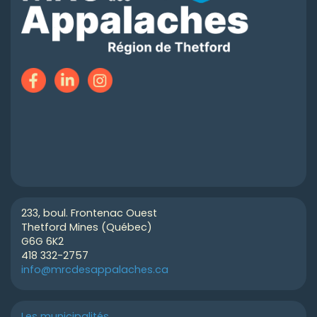
233, boul. Frontenac Ouest
Thetford Mines (Québec)
G6G 6K2
418 332-2757
info@mrcdesappalaches.ca
Les municipalités