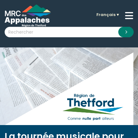
Français
▼
n submenu (La MRC )
n submenu (Citoyens )
n submenu (Entreprises )
 submenu (Visiteurs )
n submenu (Nouvelles )
n submenu (Documentation )
La tournée musicale pour