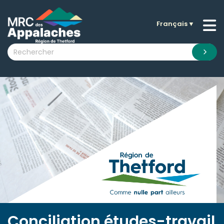
Français
▼
n submenu (La MRC )
n submenu (Citoyens )
n submenu (Entreprises )
 submenu (Visiteurs )
n submenu (Nouvelles )
n submenu (Documentation )
Conciliation études-travail