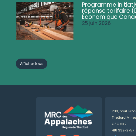
Programme Initiati
réponse tarifaire
Économique Cana
25 juin 2026
Afficher tous
233, boul. Fro
Thetford Min
G6G 6K2
418 332-2757