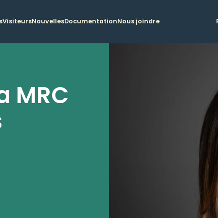
s
Visiteurs
Nouvelles
Documentation
Nous joindre
la MRC
s