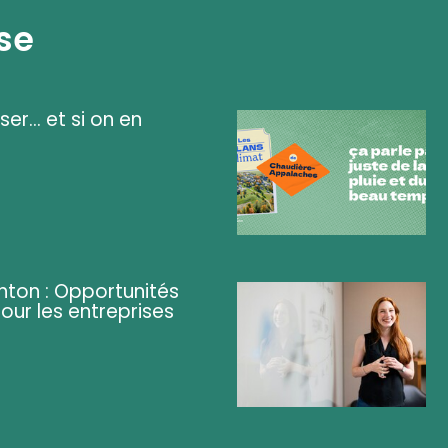
se
ser... et si on en
ghton : Opportunités
pour les entreprises