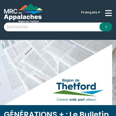
Français
▼
n submenu (La MRC )
n submenu (Citoyens )
n submenu (Entreprises )
 submenu (Visiteurs )
n submenu (Nouvelles )
n submenu (Documentation )
GÉNÉRATIONS + : Le Bulletin