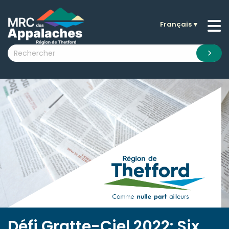
Français
▼
n submenu (La MRC )
n submenu (Citoyens )
n submenu (Entreprises )
 submenu (Visiteurs )
n submenu (Nouvelles )
n submenu (Documentation )
Défi Gratte-Ciel 2022: Six