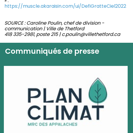
» :
https://muscle.akaraisin.com/ui/DefiGratteCiel2022
SOURCE : Caroline Poulin, chef de division -
communication | Ville de Thetford
418 335-2981, poste 215 | c.poulin@villethetford.ca
Communiqués de presse