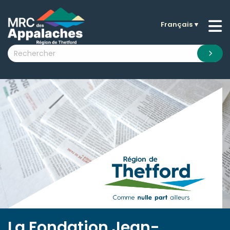
Français
▼
n submenu (La MRC )
n submenu (Citoyens )
n submenu (Entreprises )
 submenu (Visiteurs )
n submenu (Nouvelles )
n submenu (Documentation )
La Fondation Jean-