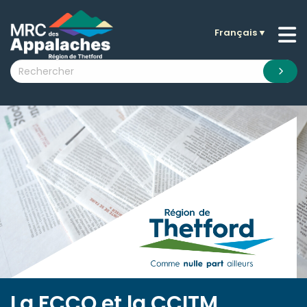
Français
▼
n submenu (La MRC )
n submenu (Citoyens )
n submenu (Entreprises )
 submenu (Visiteurs )
n submenu (Nouvelles )
n submenu (Documentation )
La FCCQ et la CCITM