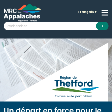
Français
▼
n submenu (La MRC )
n submenu (Citoyens )
n submenu (Entreprises )
 submenu (Visiteurs )
n submenu (Nouvelles )
n submenu (Documentation )
Un départ en force pour le