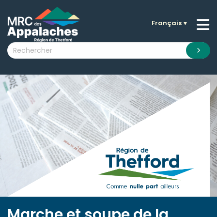
Français
▼
n submenu (La MRC )
n submenu (Citoyens )
n submenu (Entreprises )
 submenu (Visiteurs )
n submenu (Nouvelles )
n submenu (Documentation )
Marche et soupe de la