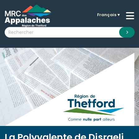
Français
▼
n submenu (La MRC )
n submenu (Citoyens )
n submenu (Entreprises )
 submenu (Visiteurs )
n submenu (Nouvelles )
n submenu (Documentation )
La Polyvalente de Disraeli