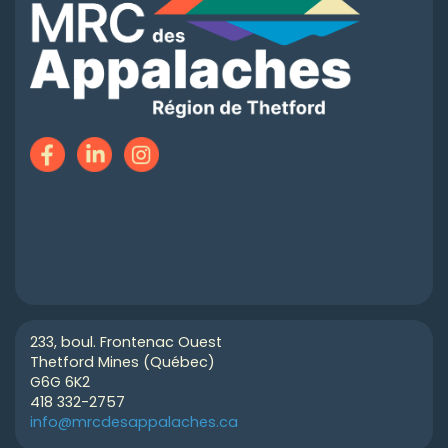
233, boul. Frontenac Ouest
Thetford Mines (Québec)
G6G 6K2
418 332-2757
info@mrcdesappalaches.ca