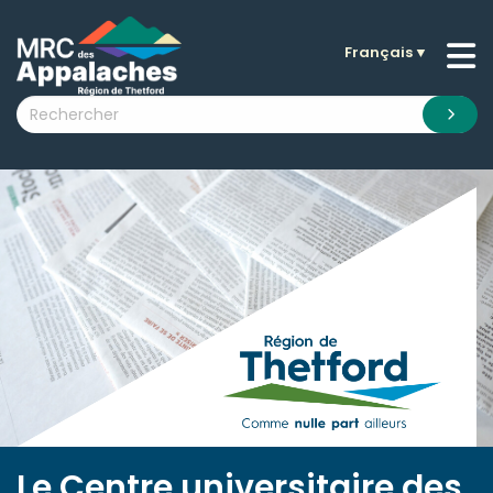
Français
▼
n submenu (La MRC )
n submenu (Citoyens )
n submenu (Entreprises )
 submenu (Visiteurs )
n submenu (Nouvelles )
n submenu (Documentation )
Le Centre universitaire des