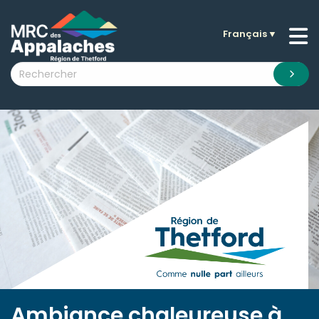
Français
▼
n submenu (La MRC )
n submenu (Citoyens )
n submenu (Entreprises )
 submenu (Visiteurs )
n submenu (Nouvelles )
n submenu (Documentation )
Ambiance chaleureuse à