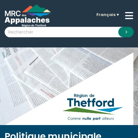
Français
▼
n submenu (La MRC )
n submenu (Citoyens )
n submenu (Entreprises )
 submenu (Visiteurs )
n submenu (Nouvelles )
n submenu (Documentation )
Politique municipale